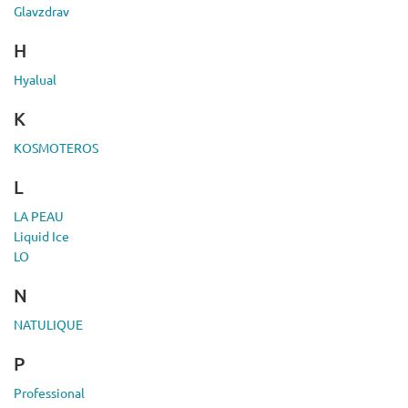
Glavzdrav
H
Hyalual
K
KOSMOTEROS
L
LA PEAU
Liquid Ice
LO
N
NATULIQUE
P
Professional