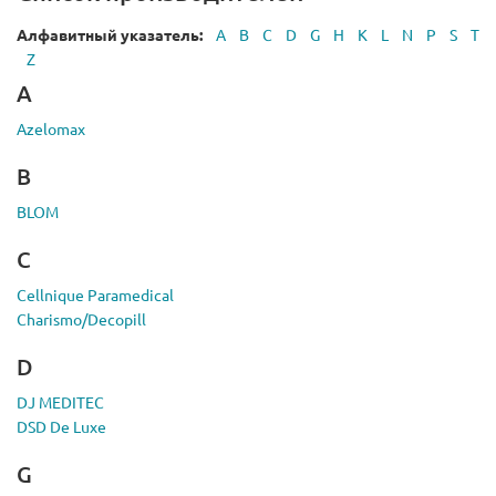
Алфавитный указатель:
A
B
C
D
G
H
K
L
N
P
S
T
Z
A
Azelomax
B
BLOM
C
Cellnique Paramedical
Charismo/Decopill
D
DJ MEDITEC
DSD De Luxe
G