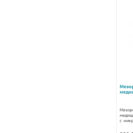
Мезо
медиц
Мезоро
медици
с микр