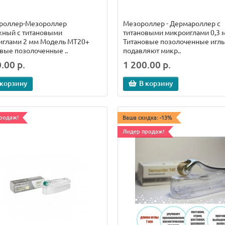
роллер-Мезороллер
Мезороллер - Дермароллер с
жный с титановыми
титановыми микроиглами 0,3 
иглами 2 мм Модель МТ20+
Титановые позолоченные игл
вые позолоченные ..
подавляют микр..
.00 р.
1 200.00 р.
 корзину
В корзину
родаж!
Ваша скидка: -13%
Лидер продаж!