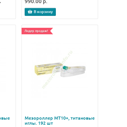
.
990.00 р.
В корзину
Лидер продаж!
овые
Мезороллер МТ10+, титановые
иглы. 192 шт