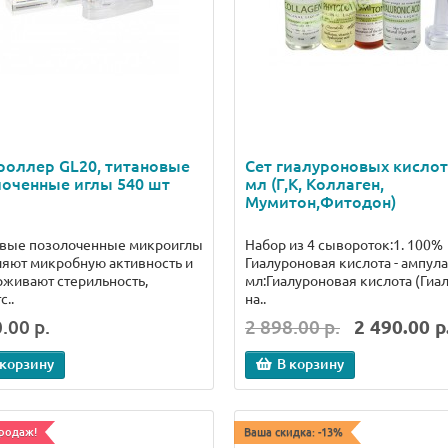
роллер GL20, титановые
Сет гиалуроновых кислот
оченные иглы 540 шт
мл (Г,К, Коллаген,
Мумитон,Фитодон)
овые позолоченные микроиглы
Набор из 4 сывороток:1. 100%
яют микробную активность и
Гиалуроновая кислота - ампула
живают стерильность,
мл:Гиалуроновая кислота (Гиа
с..
на..
.00 р.
2 898.00 р.
2 490.00 р
 корзину
В корзину
родаж!
Ваша скидка: -13%