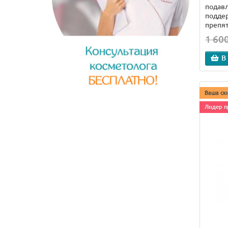
подавл
поддер
препят
1 600
В
Ваша ск
Лидер п