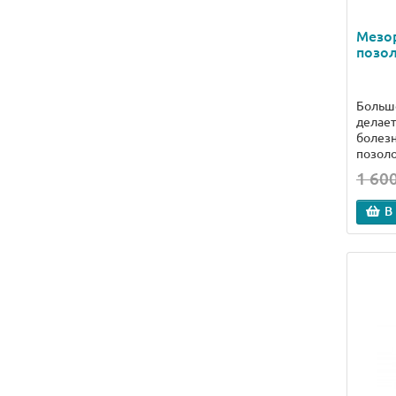
Мезо
позол
Больше
делает
болез
позоло
1 600
В