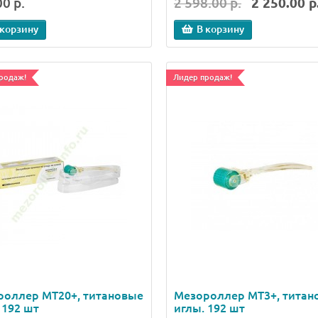
0 р.
2 598.00 р.
2 250.00 р
 корзину
В корзину
родаж!
Лидер продаж!
роллер МТ20+, титановые
Мезороллер МТ3+, титан
 192 шт
иглы. 192 шт