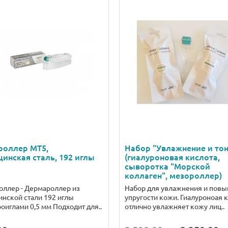
роллер MT5,
Набор "Увлажнение и тон
инская сталь, 192 иглы
(гиалуроновая кислота,
сыворотка "Морской
коллаген", мезороллер)
ллер - Дермароллер из
Набор для увлажнения и пов
нской стали 192 иглы
упругости кожи. Гиалуроноая 
оиглами 0,5 мм Подходит для..
отлично увлажняет кожу лиц..