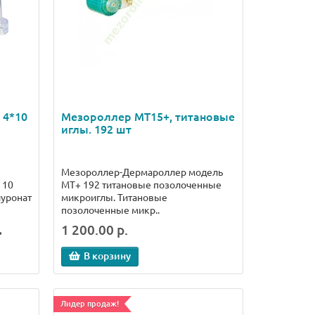
 4*10
Мезороллер МТ15+, титановые
иглы. 192 шт
Мезороллер-Дермароллер модель
 10
МТ+ 192 титановые позолоченные
луронат
микроиглы. Титановые
позолоченные микр..
.
1 200.00 р.
В корзину
Лидер продаж!