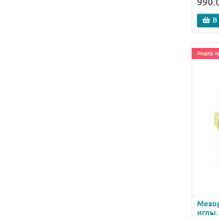
990.0
В
Лидер п
Мезо
иглы.