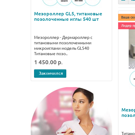
Мезороллер GL5, титановые
Мезор
Ваша ск
позолоченные иглы 540 шт
титан
гальв
Лидер п
250 м
Мезороллер - Дермароллер с
Мезоро
титановыми позолоченными
персо
микроиглами модель GL540
дома. 
Титановые позо..
предст
1 450.00 р.
5 900
Закончился
В
Мезо
позол
Титан