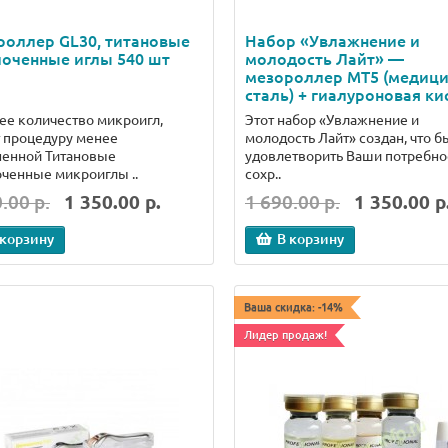
роллер GL30, титановые
Набор «Увлажнение и
оченные иглы 540 шт
молодость Лайт» —
мезороллер MT5 (медици
сталь) + гиалуроновая ки
е количество микроигл,
Этот набор «Увлажнение и
 процедуру менее
молодость Лайт» создан, что б
ненной Титановые
удовлетворить Ваши потребно
ченные микроиглы ..
сохр..
.00 р.
1 350.00 р.
1 690.00 р.
1 350.00 р
 корзину
В корзину
Ваша скидка: -14%
Лидер продаж!