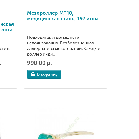
Мезороллер MT10,
медицинская сталь, 192 иглы
нская
слота.
Подходит для домашнего
ы
использования. Безболезненная
сти в
альтернатива мезотерапии. Каждый
роллер инди..
.
990.00 р.
В корзину