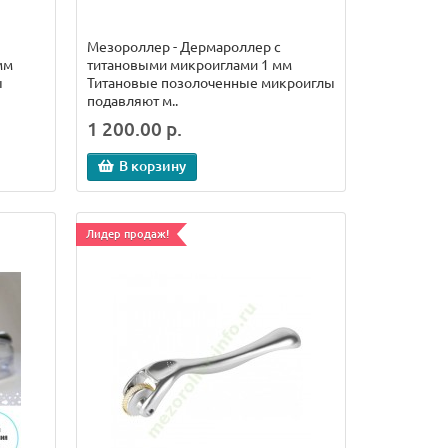
Мезороллер - Дермароллер с
мм
титановыми микроиглами 1 мм
ы
Титановые позолоченные микроиглы
подавляют м..
1 200.00 р.
В корзину
Лидер продаж!