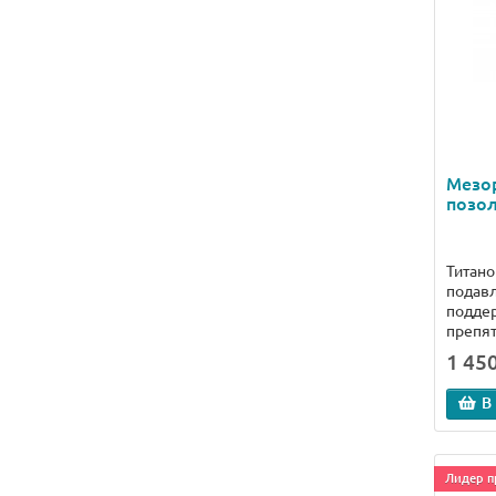
Мезо
позол
Титан
подавл
поддер
препят
1 450
В
Лидер п