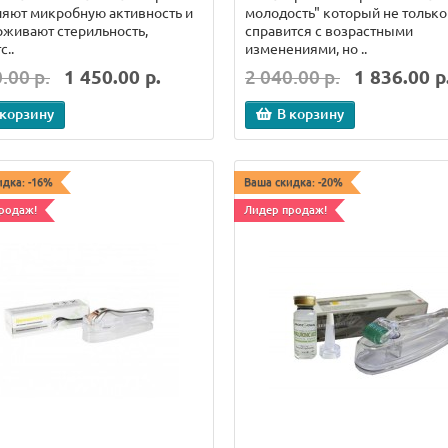
яют микробную активность и
молодость" который не только
живают стерильность,
справится с возрастными
с..
изменениями, но ..
.00 р.
1 450.00 р.
2 040.00 р.
1 836.00 р
 корзину
В корзину
идка: -16%
Ваша скидка: -20%
родаж!
Лидер продаж!