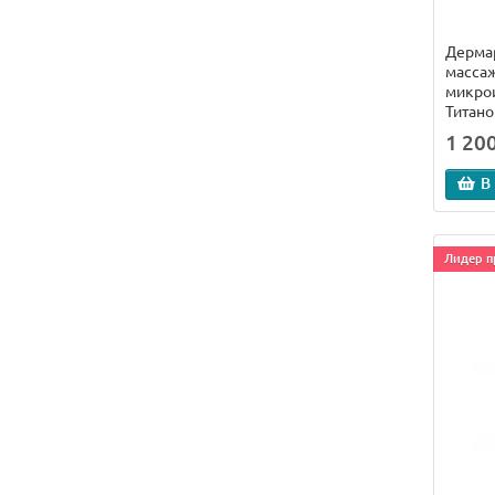
Дерма
масса
микро
Титано
1 200
В
Лидер п