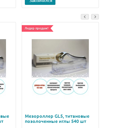
Закончился
В кор
Лидер продаж!
Ваша скидка:
Лидер прода
овые
Мезороллер GL5, титановые
Мезорол
шт
позолоченные иглы 540 шт
позолоч