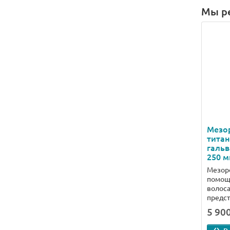
Мы р
Мезор
титан
гальв
250 м
Мезор
помощн
волоса
предст.
5 900