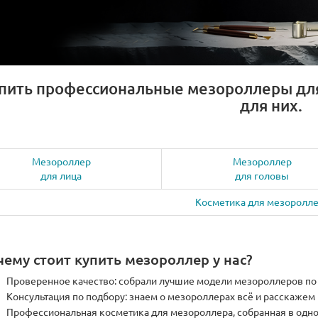
пить профессиональные мезороллеры для 
для них.
роцедурная тканевая
Мезороллер LO для лица
 LO после мезороллера
волос и тела 1 мм, 250
ругих косметических
титановых игл с золотым
едур
напылением
Мезороллер
Мезороллер
для лица
для головы
оцедурная маска LO – это
Мезороллер LO 1 мм — ваш
ционное SOS-средство для
домашний косметолог! Мезор
Косметика для мезоролл
ального успокоения и
LO 1 мм — это инновационный
новле..
инструмент для ..
0 р.
5 900.00 р.
чему стоит купить мезороллер у нас?
 корзину
В корзину
Проверенное качество: собрали лучшие модели мезороллеров по
Консультация по подбору: знаем о мезороллерах всё и расскажем
Профессиональная косметика для мезороллера, собранная в одно