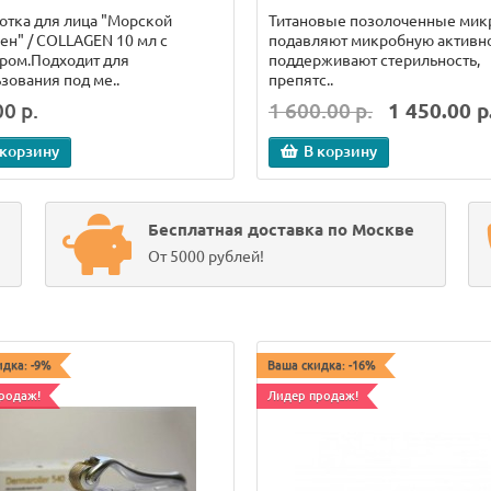
тка для лица "Морской
Титановые позолоченные мик
ен" / COLLAGEN 10 мл с
подавляют микробную активно
ром.Подходит для
поддерживают стерильность,
зования под ме..
препятс..
0 р.
1 600.00 р.
1 450.00 р
 корзину
В корзину
Бесплатная доставка по Москве
От 5000 рублей!
идка: -9%
Ваша скидка: -16%
родаж!
Лидер продаж!