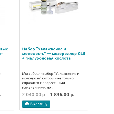
овые
Набор "Увлажнение и
Набор "У
шт
молодость" — мезороллер GL5
(гиалуро
+ гиалуроновая кислота
сыворот
коллаген
,
Мы собрали набор "Увлажнение и
Набор для
молодость" который не только
упругости 
справится с возрастными
отлично ув
изменениями, но ..
.
2 040.00 р.
1 836.00 р.
2 598.00
В корзину
В кор