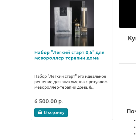
Ку
Набор "Легкий старт 0,5" для
Постп
мезороллер-терапии дома
маска
или д
проц
Набор "Легкий старт" это идеальное
Постпр
решение для знакомства с ритуалом
иннова
мезороллер-терапии дома. &..
момент
восста
6 500.00 р.
590.0
По
В корзину
В