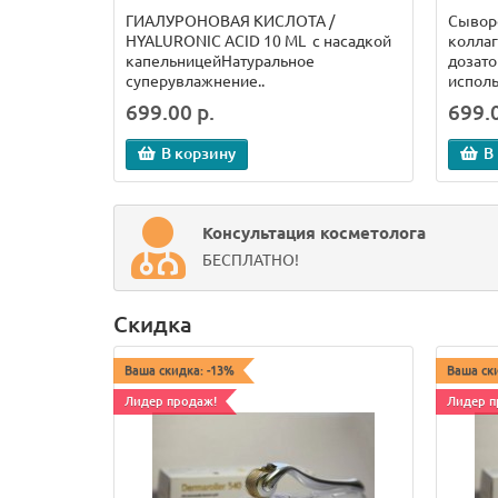
ГИАЛУРОНОВАЯ КИСЛОТА /
Сыворо
HYALURONIC ACID 10 ML с насадкой
коллаг
капельницейНатуральное
дозато
суперувлажнение..
исполь
699.00 р.
699.0
В корзину
В
Консультация косметолога
БЕСПЛАТНО!
Скидка
Ваша скидка: -13%
Ваша ск
Лидер продаж!
Лидер п