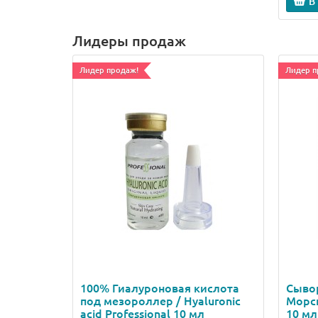
В
Лидеры продаж
Лидер продаж!
Лидер п
100% Гиалуроновая кислота
Сывор
под мезороллер / Hyaluronic
Морск
acid Professional 10 мл
10 мл