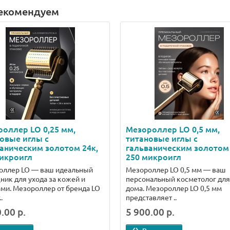
екомендуем
оллер LO 0,25 мм,
Мезороллер LO 0,5 мм,
овые иглы с
титановые иглы с
аническим золотом 24к,
гальваническим золотом 
икроигл
250 микроигл
оллер LO — ваш идеальный
Мезороллер LO 0,5 мм — ваш
ик для ухода за кожей и
персональный косметолог для
ми. Мезороллер от бренда LO
дома. Мезороллер LO 0,5 мм
.
представляет ..
.00 р.
5 900.00 р.