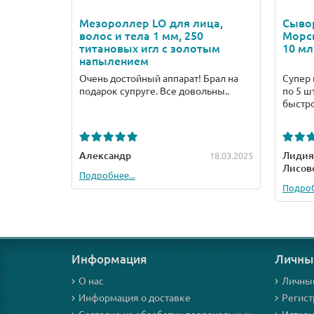
Мезороллер LO для лица,
Сывор
волос и тела 1 мм, 250
Морск
титановых игл с золотым
10 мл
напылением
Очень достойный аппарат! Брал на
Супер 
подарок супруге. Все довольны..
по 5 ш
быстро
Александр
Лидия
18.03.2025
Лисов
Подробнее...
Подроб
Информация
Личны
О нас
Личны
Информация о доставке
Регист