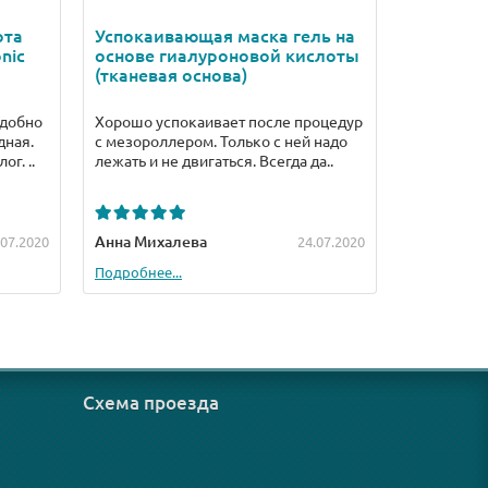
ота
Успокаивающая маска гель на
Мезорол
nic
основе гиалуроновой кислоты
МТ410+ 
(тканевая основа)
Удобно
Хорошо успокаивает после процедур
Для тела 
дная.
с мезороллером. Только с ней надо
катать. Хо
г. ..
лежать и не двигаться. Всегда да..
нет. А жаль
Анна Михалева
Оксана
.07.2020
24.07.2020
Груздьева
Подробнее...
Подробнее.
Схема проезда