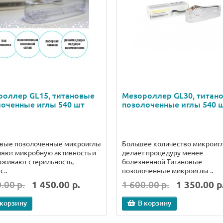
роллер GL15, титановые
Мезороллер GL30, титан
оченные иглы 540 шт
позолоченные иглы 540 
овые позолоченные микроиглы
Большее количество микроигл
яют микробную активность и
делает процедуру менее
живают стерильность,
болезненной Титановые
с..
позолоченные микроиглы ..
.00 р.
1 450.00 р.
1 600.00 р.
1 350.00 р
 корзину
В корзину