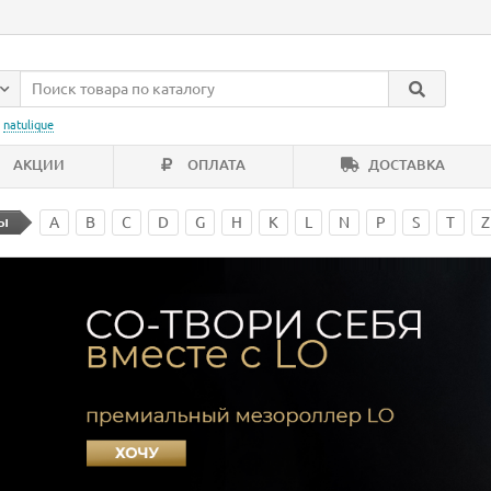
:
natulique
АКЦИИ
ОПЛАТА
ДОСТАВКА
ы
A
B
C
D
G
H
K
L
N
P
S
T
Z