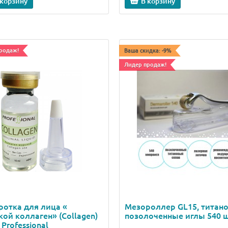
 корзину
В корзину
родаж!
Ваша скидка: -9%
Лидер продаж!
отка для лица «
Мезороллер GL15, титан
ой коллаген» (Collagen)
позолоченные иглы 540 
 Professional