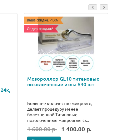
Ваша скидка: -13%
Ваша скидка:
Лидер продаж!
Лидер прода
Мезороллер GL10 титановые
Мезорол
позолоченные иглы 540 шт
позолоч
24к,
Большее количество микроигл,
Титановые
делает процедуру менее
подавляют
болезненной Титановые
поддержив
позолоченные микроиглы ск..
препятс..
1 600.00 р.
1 400.00 р.
1 600.00