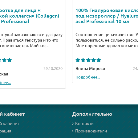
отка для лица «
100% Гиалуроновая кисл
ой коллаген» (Collagen)
под мезороллер / Hyaluro
 Professional
acid Professional 10 мл
штука! заказываю всегда сразу
Соотношение цена-качество! 
т. Нравиться текстура и то что
пользоваться, не сильно расхо
 впитывается. Мой кос..
Мне порекомендовал косметоло
Янина Мирози
29.10.2020
24
ская
Подробнее...
нее...
й кабинет
Дополнительно
й кабинет
Контакты
рация
Производители