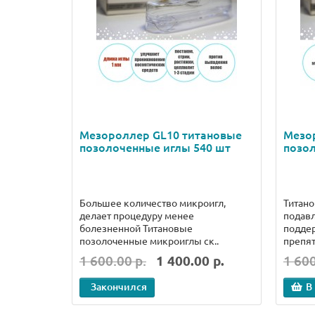
Мезороллер GL10 титановые
Мезо
позолоченные иглы 540 шт
позол
Большее количество микроигл,
Титан
делает процедуру менее
подавл
болезненной Титановые
поддер
позолоченные микроиглы ск..
препят
1 600.00 р.
1 400.00 р.
1 600
Закончился
В