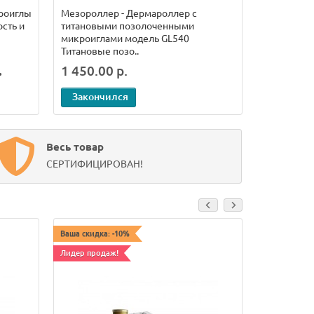
роиглы
Мезороллер - Дермароллер с
Большее к
сть и
титановыми позолоченными
делает пр
микроиглами модель GL540
болезненн
Титановые позо..
позолочен
.
1 450.00 р.
1 600.00
Закончился
Законч
Весь товар
СЕРТИФИЦИРОВАН!
Ваша скидка: -10%
Ваша скидка:
Лидер продаж!