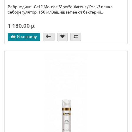
Ребрнединг - Gel ? Mousse S?bor?gulateur / Гель ? пенка
себорегулятор, 150 млЗащищает ее от бактерий..
1 180.00 р.
В корзину