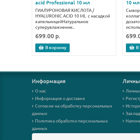
acid Professional 10 мл
10 мл
ГИАЛУРОНОВАЯ КИСЛОТА /
Сыворо
HYALURONIC ACID 10 ML с насадкой
коллаг
капельницейНатуральное
дозато
суперувлажнение..
исполь
699.00 р.
699.0
В корзину
В
Информация
Личны
О нас
Личны
Информация о доставке
Регист
Согласие на обработку персональных
Истори
данных
Закла
Политика обработки персональных
Напомн
данных
Договор публичной оферты