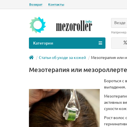
Возврат
Контакты
Везде
Например
Категории
Статьи об уходе за кожей
Мезотерапия или м
Мезотерапия или мезороллерте
Бороться с 
выпадения.
Мезотерапи
активных ве
сухости кож
Рост волос
герминатив