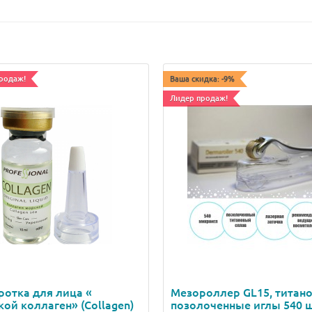
родаж!
Ваша скидка: -9%
Лидер продаж!
отка для лица «
Мезороллер GL15, титан
ой коллаген» (Collagen)
позолоченные иглы 540 