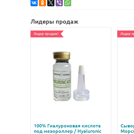
Лидеры продаж
Лидер продаж!
Лидер п
100% Гиалуроновая кислота
Сывор
под мезороллер / Hyaluronic
Морск