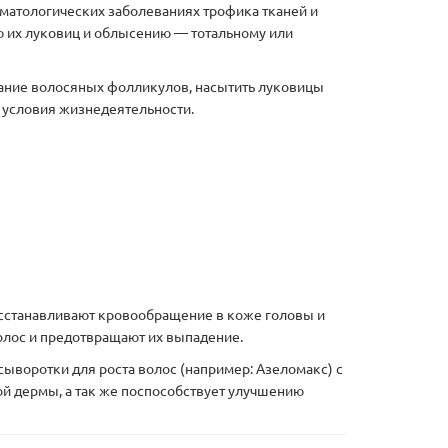
рматологических заболеваниях трофика тканей и
ю их луковиц и облысению — тотальному или
ание волосяных фолликулов, насытить луковицы
 условия жизнедеятельности.
осстанавливают кровообращение в коже головы и
олос и предотвращают их выпадение.
ыворотки для роста волос (например: Азеломакс) с
й дермы, а так же поспособствует улучшению