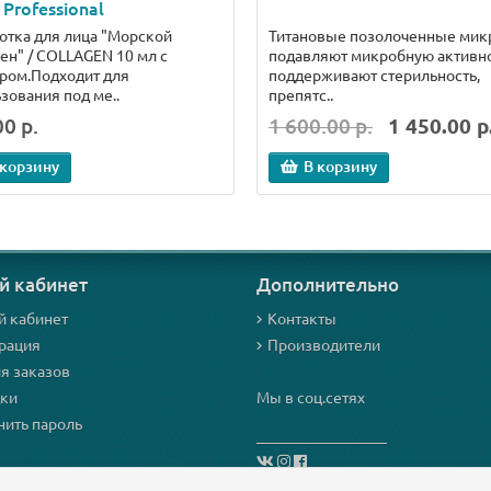
 Professional
тка для лица "Морской
Титановые позолоченные мик
ен" / COLLAGEN 10 мл с
подавляют микробную активно
ром.Подходит для
поддерживают стерильность,
зования под ме..
препятс..
0 р.
1 600.00 р.
1 450.00 р
 корзину
В корзину
й кабинет
Дополнительно
й кабинет
Контакты
рация
Производители
я заказов
дки
Мы в соц.сетях
ить пароль
_________________