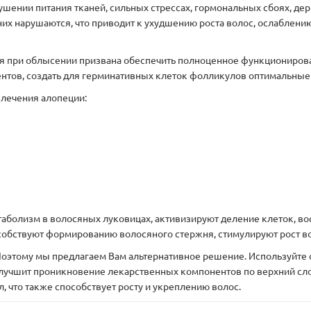
ушении питания тканей, сильных стрессах, гормональных сбоях, де
них нарушаются, что приводит к ухудшению роста волос, ослаблени
я при облысении призвана обеспечить полноценное функциониров
нтов, создать для герминативных клеток фолликулов оптимальные
 лечения алопеции:
аболизм в волосяных луковицах, активизируют деление клеток, в
собствуют формированию волосяного стержня, стимулируют рост в
оэтому мы предлагаем Вам альтернативное решение. Используйте с
лучшит проникновение лекарственных компонентов по верхний сло
 что также способствует росту и укреплению волос.