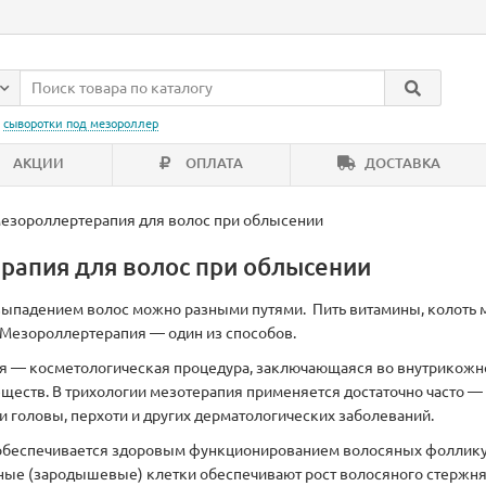
:
сыворотки под мезороллер
АКЦИИ
ОПЛАТА
ДОСТАВКА
езороллертерапия для волос при облысении
рапия для волос при облысении
выпадением волос можно разными путями. Пить витамины, колоть 
 Мезороллертерапия — один из способов.
я — косметологическая процедура, заключающаяся во внутрикожн
ществ. В трихологии мезотерапия применяется достаточно часто —
и головы, перхоти и других дерматологических заболеваний.
 обеспечивается здоровым функционированием волосяных фолликул
ные (зародышевые) клетки обеспечивают рост волосяного стержня