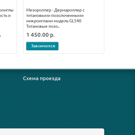
роиглы
Мезороллер - Дермароллер с
Большее к
сть и
титановыми позолоченными
делает пр
микроиглами модель GL540
болезненн
Титановые позо..
позолочен
.
1 450.00 р.
1 600.00
Закончился
Законч
Схема проезда