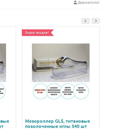
Дерматолог
Лидер продаж!
Ваша скидка:
Лидер прода
овые
Мезороллер GL5, титановые
Мезорол
шт
позолоченные иглы 540 шт
позолоч