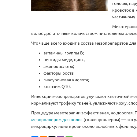
головы, нар
кровоток в 
частичному.
Мезотерапи
волос достаточным количеством питательных элеме
Что чаще всего входит в состав мезопрепаратов для
витамины группы В;
пептиды меди, цинк;
аминокислоты;
факторы роста;
гиалуроновая кислота;
коэнзим Q10.
Инъекции мезопрепаратов улучшают клеточный мет
нормализуют трофику тканей, увлажняют кожу, спо
Процедура мезотерапии эффективная, но дорогая. П
мезороллером для волос
(скальпроллером) — это у
микроциркуляции крови около волосяных фолликул,