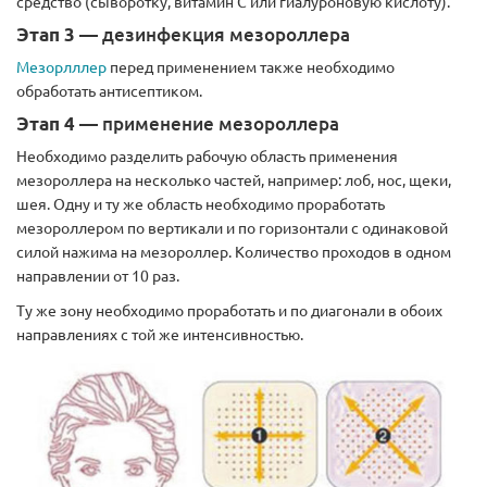
средство (сыворотку, витамин С или гиалуроновую кислоту).
Этап 3
— дезинфекция мезороллера
Мезорлллер
перед применением также необходимо
обработать антисептиком.
Этап 4
— применение мезороллера
Необходимо разделить рабочую область применения
мезороллера на несколько частей, например: лоб, нос, щеки,
шея. Одну и ту же область необходимо проработать
мезороллером по вертикали и по горизонтали с одинаковой
силой нажима на мезороллер. Количество проходов в одном
направлении от 10 раз.
Ту же зону необходимо проработать и по диагонали в обоих
направлениях с той же интенсивностью.