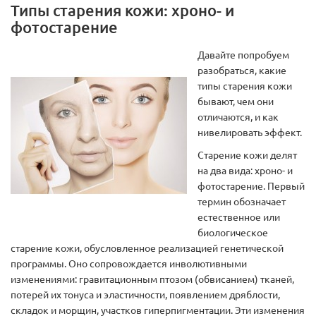
Типы старения кожи: хроно- и
фотостарение
Давайте попробуем
разобраться, какие
типы старения кожи
бывают, чем они
отличаются, и как
нивелировать эффект.
Старение кожи делят
на два вида: хроно- и
фотостарение. Первый
термин обозначает
естественное или
биологическое
старение кожи, обусловленное реализацией генетической
программы. Оно сопровождается инволютивными
изменениями: гравитационным птозом (обвисанием) тканей,
потерей их тонуса и эластичности, появлением дряблости,
складок и морщин, участков гиперпигментации. Эти изменения