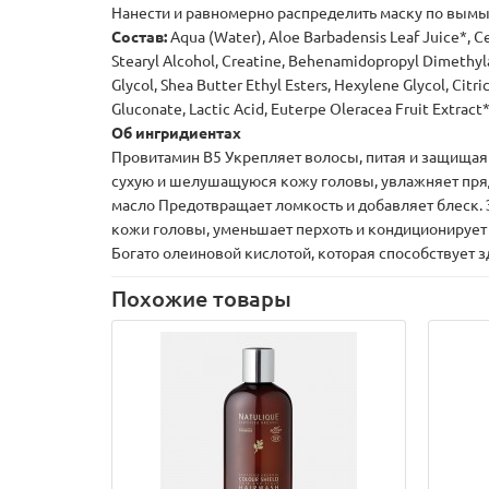
Нанести и равномерно распределить маску по вымы
Состав:
Aqua (Water), Aloe Barbadensis Leaf Juice*, Ce
Stearyl Alcohol, Creatine, Behenamidopropyl Dimethy
Glycol, Shea Butter Ethyl Esters, Hexylene Glycol, Citr
Gluconate, Lactic Acid, Euterpe Oleracea Fruit Extract*
Об ингридиентах
Провитамин В5 Укрепляет волосы, питая и защищая
сухую и шелушащуюся кожу головы, увлажняет пряд
масло Предотвращает ломкость и добавляет блеск. 
кожи головы, уменьшает перхоть и кондиционирует 
Богато олеиновой кислотой, которая способствует з
Похожие товары