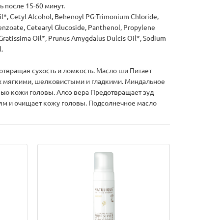
 после 15-60 минут.
il*, Cetyl Alcohol, Behenoyl PG-Trimonium Chloride,
nzoate, Cetearyl Glucoside, Panthenol, Propylene
a Gratissima Oil*, Prunus Amygdalus Dulcis Oil*, Sodium
.
твращая сухость и ломкость. Масло ши Питает
их мягкими, шелковистыми и гладкими. Миндальное
вью кожи головы. Алоэ вера Предотвращает зуд
ням и очищает кожу головы. Подсолнечное масло