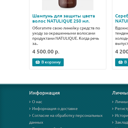
Шампунь для защиты цвета
Сере
волос NATULIQUE 250 мл.
NATU
Обогатите свою линейку средств по
Вдохн
уходу за окрашенными волосами
тенден
продуктами NATULIQUE. Когда речь
холодн
за..
выпуст
4 500.00 р.
4 200
В корзину
В
Информация
Личны
О нас
Личны
Информация о доставке
Регист
Согласие на обработку персональных
Истори
данных
Закла