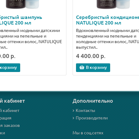
бристый шампунь
Серебристый кондицион
LIQUE 200 мл
NATULIQUE 200 мл
овленный модными датскими
Вдохновленный модными дат
циями на пепельные и
тенденциями на пепельные и
ые оттенки волос, NATULIQUE
холодные оттенки волос, NAT
ил..
выпустил..
.00 р.
4 400.00 р.
 корзину
В корзину
й кабинет
Дополнительно
й кабинет
Контакты
рация
Производители
я заказов
дки
Мы в соц.сетях