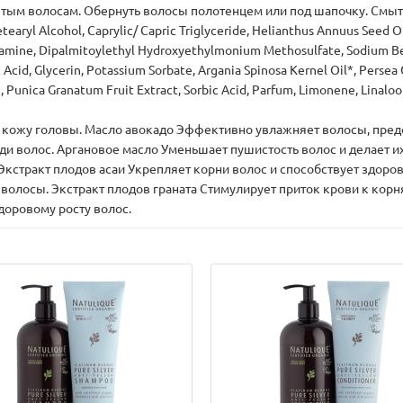
тым волосам. Обернуть волосы полотенцем или под шапочку. Смыть
tearyl Alcohol, Caprylic/ Capric Triglyceride, Helianthus Annuus Seed O
lamine, Dipalmitoylethyl Hydroxyethylmonium Methosulfate, Sodium Be
ic Acid, Glycerin, Potassium Sorbate, Argania Spinosa Kernel Oil*, Perse
, Punica Granatum Fruit Extract, Sorbic Acid, Parfum, Limonene, Linalool
 кожу головы. Масло авокадо Эффективно увлажняет волосы, предо
и волос. Аргановое масло Уменьшает пушистость волос и делает 
Экстракт плодов асаи Укрепляет корни волос и способствует здоро
волосы. Экстракт плодов граната Стимулирует приток крови к кор
доровому росту волос.