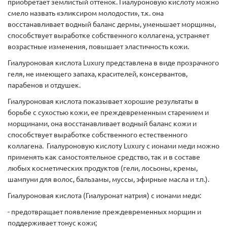
приобретает землистый оттенок. Гиалуроновую кислоту можно
смело назвать «эликсиром молодости», т.к. она
восстанавливает водный баланс дермы, уменьшает морщины,
способствует выработке собственного коллагена, устраняет
возрастные изменения, повышает эластичность кожи.
Гиалуроновая кислота Luxury представлена в виде прозрачного
геля, не имеющего запаха, красителей, консервантов,
парабенов и отдушек.
Гиалуроновая кислота показывает хорошие результаты в
борьбе с сухостью кожи, ее преждевременным старением и
морщинами, она восстанавливает водный баланс кожи и
способствует выработке собственного естественного
коллагена. Гиалуроновую кислоту Luxury с ионами меди можно
применять как самостоятельное средство, так и в составе
любых косметических продуктов (гели, лосьоны, кремы,
шампуни для волос, бальзамы, муссы, эфирные масла и т.п.).
Гиалуроновая кислота (Гиалуронат натрия) с ионами меди:
- предотвращает появление преждевременных морщин и
поддерживает тонус кожи;