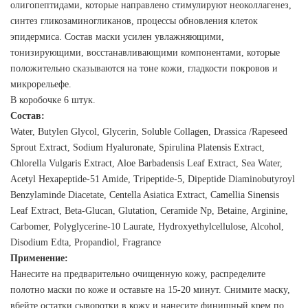
олигопептидами, которые направлено стимулируют неоколлагенез,
синтез гликозаминогликанов, процессы обновления клеток
эпидермиса. Состав маски усилен увлажняющими,
тонизирующими, восстанавливающими компонентами, которые
положительно сказываются на тоне кожи, гладкости покровов и
микрорельефе.
В коробочке 6 штук.
Состав:
Water, Butylen Glycol, Glycerin, Soluble Collagen, Drassica /Rapeseed
Sprout Extract, Sodium Hyaluronate, Spirulina Platensis Extract,
Chlorella Vulgaris Extract, Aloe Barbadensis Leaf Extract, Sea Water,
Acetyl Hexapeptide-51 Amide, Tripeptide-5, Dipeptide Diaminobutyroyl
Benzylaminde Diacetate, Centella Asiatica Extract, Camellia Sinensis
Leaf Extract, Beta-Glucan, Glutation, Ceramide Np, Betaine, Arginine,
Carbomer, Polyglycerine-10 Laurate, Hydroxyethylcellulose, Alcohol,
Disodium Edta, Propandiol, Fragrance
Применение:
Нанесите на предварительно очищенную кожу, распределите
полотно маски по коже и оставьте на 15-20 минут. Снимите маску,
вбейте остатки сыворотки в кожу и нанесите финишный крем по