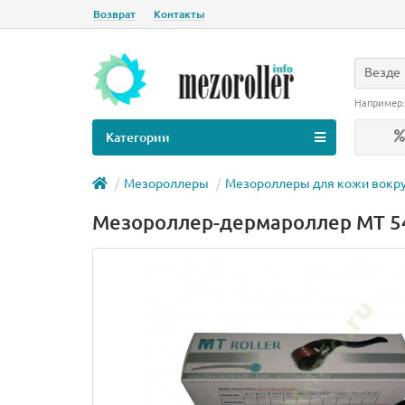
Возврат
Контакты
Везде
Например
Категории
Мезороллеры
Мезороллеры для кожи вокру
Мезороллер-дермароллер MT 54