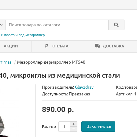
:
сыворотки под мезороллер
АКЦИИ
ОПЛАТА
ДОСТАВКА
г глаз
Мезороллер-дермароллер MT540
0, микроиглы из медицинской стали
Производитель:
Glavzdrav
Код товар
Доступность: Предзаказ
Артикул: 
890.00 р.
Закончился
Кол-во