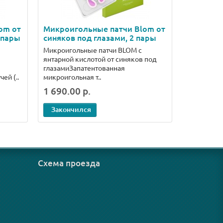
om от
Микроигольные патчи Blom от
 пары
синяков под глазами, 2 пары
Микроигольные патчи BLOM с
янтарной кислотой от синяков под
глазамиЗапатентованная
ей (..
микроигольная т..
1 690.00 р.
Закончился
Схема проезда