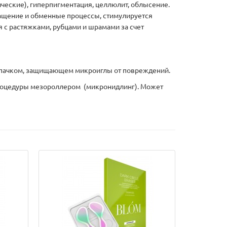
ические), гиперпигментация, целлюлит, облысение.
ращение и обменные процессы, стимулируется
я с растяжками, рубцами и шрамами за счет
лпачком, защищающем микроиглы от повреждений.
процедуры мезороллером (микронидлинг). Может