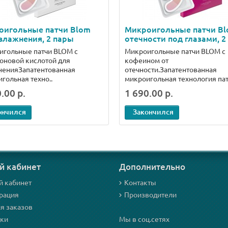
оигольные патчи Blom
Микроигольные патчи Bl
влажнения, 2 пары
отечности под глазами, 2
игольные патчи BLOM с
Микроигольные патчи BLOM с
оновой кислотой для
кофеином от
ненияЗапатентованная
отечности.Запатентованная
гольная техно..
микроигольная технология патч
.00 р.
1 690.00 р.
ончился
Закончился
й кабинет
Дополнительно
й кабинет
Контакты
рация
Производители
я заказов
дки
Мы в соц.сетях