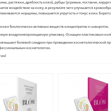
ны, растяжки, дряблость кожи), рубцы (угревые, постакне, хирург
атое воздействие на кожу, в результате чего улучшается кровооб
зглаживаются морщины, повышается упругость и тонус кожи. Боретс
.
кожи биологически активных веществ концентратов и сывороток.
тичную воздухонепроницаемую упаковку. Оснащен пластиковым ко
 уменьшают болевой синдром при проведении косметологической 
рофессиональным косметологом.
гим!