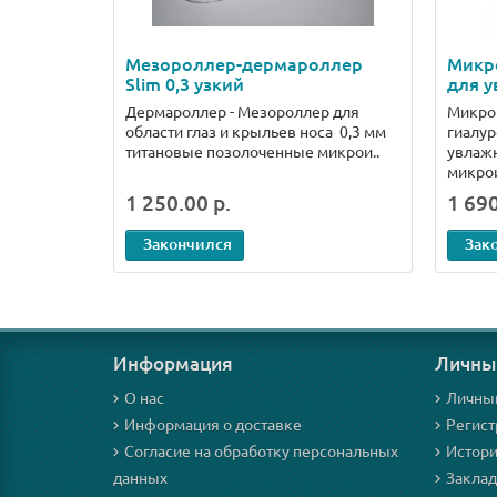
Мезороллер-дермароллер
Микр
Slim 0,3 узкий
для у
Дермароллер - Мезороллер для
Микро
области глаз и крыльев носа 0,3 мм
гиалур
титановые позолоченные микрои..
увлаж
микрои
1 250.00 р.
1 690
Закончился
Зак
Информация
Личны
О нас
Личны
Информация о доставке
Регист
Согласие на обработку персональных
Истори
данных
Закла