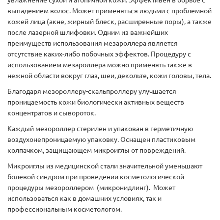
увлажнение сухой и атопичной кожи. Эффективен в борьбе с
выпадением волос. Может применяться людьми с проблемной
кожей лица (акне, жирный блеск, расширенные поры), а также
после лазерной шлифовки. Одним из важнейших
преимуществ использования мезароллера является
отсутствие каких-либо побочных эффектов. Процедуру с
использованием мезароллера можно применять также в
нежной области вокруг глаз, шеи, декольте, кожи головы, тела.
Благодаря мезороллеру-скальпроллеру улучшается
проницаемость кожи биологически активных веществ
концентратов и сывороток.
Каждый мезороллер стерилен и упакован в герметичную
воздухонепроницаемую упаковку. Оснащен пластиковым
колпачком, защищающем микроиглы от повреждений.
Микроиглы из медицинской стали значительной уменьшают
болевой синдром при проведении косметологической
процедуры мезороллером (микронидлинг). Может
использоваться как в домашних условиях, так и
профессиональным косметологом.