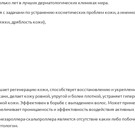
олько лет в лучших дерматологических клиниках мира.
с задачами по устранению косметических проблем кожи, а именно
жки, дряблость кожи),
учшает регенерацию кожи, способствует восстановлению и укреплен
ани, делает кожу ровной, упругой и более плотной, устраняет гип
чной кожи. Эффективен в борьбе с выпадением волос. Может приме
еличивает проницаемость и эффективность воздействия активных 
зароллера-скальпроллера является отсутствие каких-либо побоч
етологом.