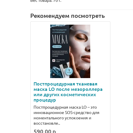
Вес товара: 70 г.
Рекомендуем посмотреть
Постпроцедурная тканевая
маска LO после мезороллера
или других косметических
процедур
Постпроцедурная маска LO – это
инновационное SOS-средство для
моментального успокоения и
восстановле..
590.00 р.