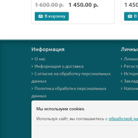
1 600.00 р.
1 450.00 р.
1 450
В корзину
В
Информация
Личны
О нас
Личны
Информация о доставке
Регист
Согласие на обработку персональных
Истори
данных
Закла
Политика обработки персональных
Напомн
данных
Договор публичной оферты
Мы используем cookies.
Оплата
Возврат и обмен
Используя сайт, вы соглашаетесь с
обработкой д
Интернет-магазин мезороллеров и косметики для них