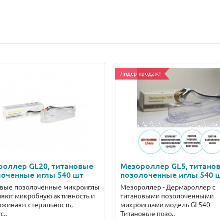
Лидер продаж!
роллер GL20, титановые
Мезороллер GL5, титано
оченные иглы 540 шт
позолоченные иглы 540 
овые позолоченные микроиглы
Мезороллер - Дермароллер с
яют микробную активность и
титановыми позолоченными
живают стерильность,
микроиглами модель GL540
с..
Титановые позо..