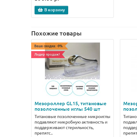
В корзину
Похожие товары
Ваша скидка: -9%
Лидер продаж!
Мезороллер GL15, титановые
Мезо
позолоченные иглы 540 шт
позол
Титановые позолоченные микроиглы
Титан
подавляют микробную активность и
подавл
поддерживают стерильность,
поддер
препятс..
препят