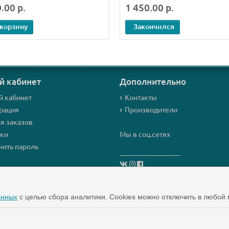
.00 р.
1 450.00 р.
 корзину
Закончился
й кабинет
Дополнительно
й кабинет
Контакты
рация
Производители
я заказов
дки
Мы в соц.сетях
ить пароль
_________________
анных
с целью сбора аналитики. Cookies можно отключить в любой 
 "Mezoroller-Info" © 2015-2019