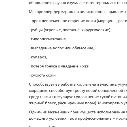
обновлению научно изучалась и тестировалась неск
Мезороллер-дермароллер великолепно справляется 
- преждевременное старение кожи (морщины, растя
- рубцы (угревые, постакне, хирургические),
- гиперпигментация,
- выпадение волос или облысение,
- купероз,
- потеря тонуса и увядание кожи
- сухость кожи.
Способствует выработке коллагена и эластина, ул
морщины, способствует росту новой обновленной тк
средствами стимулирует увлажнение сухой и атопи
жирный блеск, расширенные поры). Многократно ув
Одним из важнейших преимуществ использования ме
домашних условиях, так и профессиональным косм