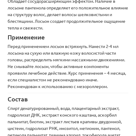
Обладает сосудорасширяющим эффектом. Наличие в
лосьоне пантенола определяет его положительное влияние
на структуру волос, делает волосы шелковистыми и
блестящими. Лосьон создает продолжительное ощущение
тепла и свежести.
Применение
Перед применением лосьон встряхнуть. Нанести 2-4 мл
лосьона на сухую или влажную кожу волосистой части
головы, распределить мягкими массажными движениями.
Не смывайте лосьон, чтобы активные компоненты
проявили лечебное действие. Курс применения – 4 месяца,
если специалистом не рекомендовано иначе.
Рекомендован к использованию с мезороллером.
Состав
Спирт денатурированный, вода, плацентарный экстракт,
гидролизат ДНК, экстракт конского каштана, аскорбил
пальмитат, биотин, экстракт листьев крапивы двудомной,
цистеин, гидролизат РНК, инозитол, метионин, пантенол,
ретинола пальмитат, тиамина хлорид, токоферола ацетат,