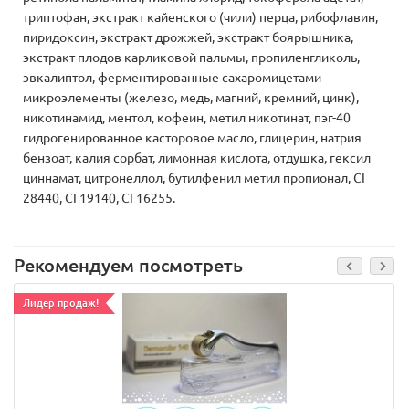
триптофан, экстракт кайенского (чили) перца, рибофлавин,
пиридоксин, экстракт дрожжей, экстракт боярышника,
экстракт плодов карликовой пальмы, пропиленгликоль,
эвкалиптол, ферментированные сахаромицетами
микроэлементы (железо, медь, магний, кремний, цинк),
никотинамид, ментол, кофеин, метил никотинат, пэг-40
гидрогенированное касторовое масло, глицерин, натрия
бензоат, калия сорбат, лимонная кислота, отдушка, гексил
циннамат, цитронеллол, бутилфенил метил пропионал, CI
28440, CI 19140, CI 16255.
Рекомендуем посмотреть
Лидер продаж!