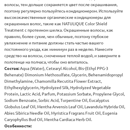
волосы, тем дольше сохраняется цвет после окрашивания,
поэтому регулярно пользуйтесь кондиционером. Используйте
высококачественные органические кондиционеры для
окрашенных волос, такие как NATULIQUE Color Shield
Treatment с протеином шелка. Окрашенные волосы, как
правило, более сухие, чем обычные, поэтому глубокое
увлажнение и питание должны стать частью вашего
постоянного ухода, как минимум раз в неделю. Нанесите
средство на волосы, смоченные теплой водой, и заверните в
полотенце на полчаса, чтобы оно впиталось.
Состав:
Aqua (Water), Cetearyl Alcohol, Bis-(Ethyl PPG-3
Behenate) Dimonium Methosulfate, Glycerin, Behenamidopropyl
Dimethylamine, Chamomilla Recutita Flower Extract,
Ethylhexylglycerin, Hydrolyzed Silk, Hydrolyzed Vegetable
Protein, Lactic Acid, Parfum, Potassium Sorbate, Propylene Glycol,
Sodium Benzoate, Sorbic Acid, Turpentine Oil, Eucalyptus
Globulus Leaf Oil, Mentha Arvensis Leaf Oil, Lavandula Hybrida Oil,
Abies Sibirica Needle Oil, Myristica Fragrans Fruit Oil, Eugenia
Caryophyllus Bud Oil, Mentha Cardiaca Herb Oil.
Особенности: