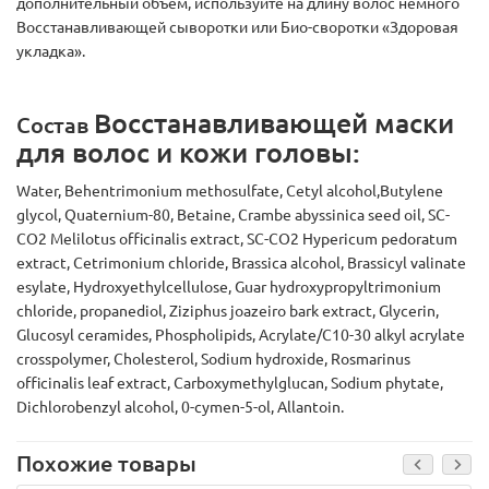
дополнительный объем, используйте на длину волос немного
Восстанавливающей сыворотки или Био-своротки «Здоровая
укладка».
Восстанавливающей маски
Состав
для волос и кожи головы:
Water, Behentrimonium methosulfate, Сetyl alcohol,Вutylene
glycol, Quaternium-80, Betaine, Crambe abyssinica seed oil, SC-
CO2 Melilotus officiпalis extract, SC-CO2 Hypericum реdоrаtum
extract, Cetrimonium chloride, Brassica alcohol, Brassicyl valinate
esylate, Hydroxyethylcellulose, Guar hydroxypropyltrimonium
chloride, propanediol, Ziziphus joazeiro bark extract, Glycerin,
Glucosyl ceramides, Phospholipids, Acrylate/C10-30 alkyl acrylate
crosspolymer, Cholesterol, Sodium hydroxide, Rosmarinus
officinalis leaf extract, Carboxymethylglucan, Sodium phytate,
Dichlorobenzyl alcohol, 0-cymen-5-ol, Allantoin.
Похожие товары