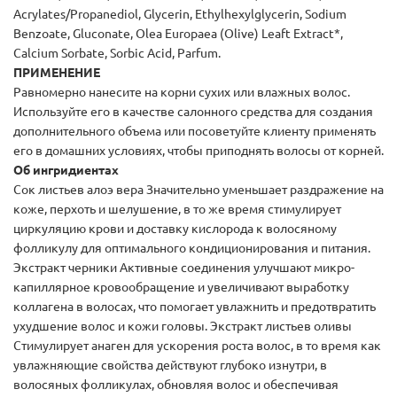
Acrylates/Propanediol, Glycerin, Ethylhexylglycerin, Sodium
Benzoate, Gluconate, Olea Europaea (Olive) Leaft Extract*,
Calcium Sorbate, Sorbic Acid, Parfum.
ПРИМЕНЕНИЕ
Равномерно нанесите на корни сухих или влажных волос.
Используйте его в качестве салонного средства для создания
дополнительного объема или посоветуйте клиенту применять
его в домашних условиях, чтобы приподнять волосы от корней.
Об ингридиентах
Сок листьев алоэ вера Значительно уменьшает раздражение на
коже, перхоть и шелушение, в то же время стимулирует
циркуляцию крови и доставку кислорода к волосяному
фолликулу для оптимального кондиционирования и питания.
Экстракт черники Активные соединения улучшают микро-
капиллярное кровообращение и увеличивают выработку
коллагена в волосах, что помогает увлажнить и предотвратить
ухудшение волос и кожи головы. Экстракт листьев оливы
Стимулирует анаген для ускорения роста волос, в то время как
увлажняющие свойства действуют глубоко изнутри, в
волосяных фолликулах, обновляя волос и обеспечивая