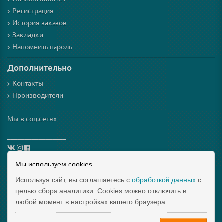
Регистрация
История заказов
Закладки
Напомнить пароль
Дополнительно
Контакты
Производители
Мы в соц.сетях
_________________
Мы используем cookies.
Схема проезда
Используя сайт, вы соглашаетесь с
обработкой данных
с
целью сбора аналитики. Cookies можно отключить в
Интернет-магазин мезороллеров и косметики для них
любой момент в настройках вашего браузера.
"Mezoroller-Info" © 2015-2019 МЕЗОРОЛЛЕР – ТВОЙ
ДОМАШНИЙ КОСМЕТОЛОГ!