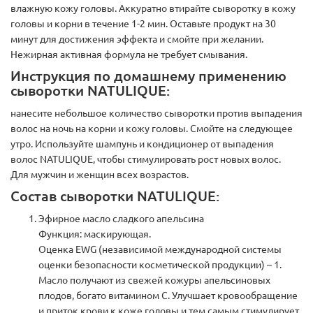
влажную кожу головы. Аккуратно втирайте сыворотку в кожу
головы и корни в течение 1-2 мин. Оставьте продукт на 30
минут для достижения эффекта и смойте при желании.
Нежирная активная формула не требует смывания.
Инструкция по домашнему применению
сыворотки NATULIQUE:
нанесите небольшое количество сыворотки против выпадения
волос на ночь на корни и кожу головы. Смойте на следующее
утро. Используйте шампунь и кондиционер от выпадения
волос NATULIQUE, чтобы стимулировать рост новых волос.
Для мужчин и женщин всех возрастов.
Состав сыворотки NATULIQUE:
Эфирное масло сладкого апельсина
Функция: маскирующая.
Оценка EWG (независимой международной системы
оценки безопасности косметической продукции) – 1.
Масло получают из свежей кожуры апельсиновых
плодов, богато витамином С. Улучшает кровообращение
и приток крови к коже головы и тем самым стимулирует