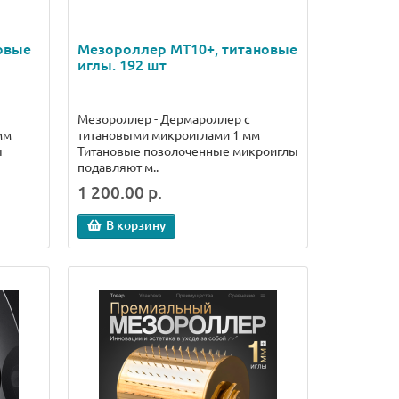
овые
Мезороллер МТ10+, титановые
иглы. 192 шт
Мезороллер - Дермароллер с
мм
титановыми микроиглами 1 мм
ы
Титановые позолоченные микроиглы
подавляют м..
1 200.00 р.
В корзину