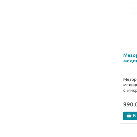
Мезо
медиц
Мезоро
медици
с микр
990.0
В