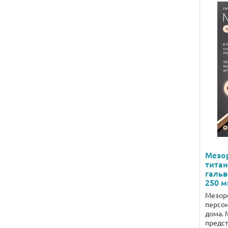
Мезор
титан
гальв
250 м
Мезоро
персо
дома. 
предст