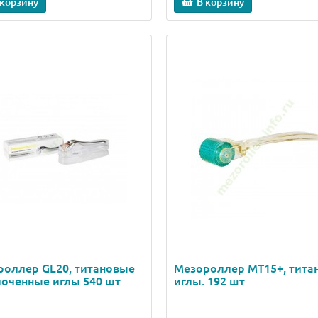
 корзину
В корзину
роллер GL20, титановые
Мезороллер МТ15+, тита
оченные иглы 540 шт
иглы. 192 шт