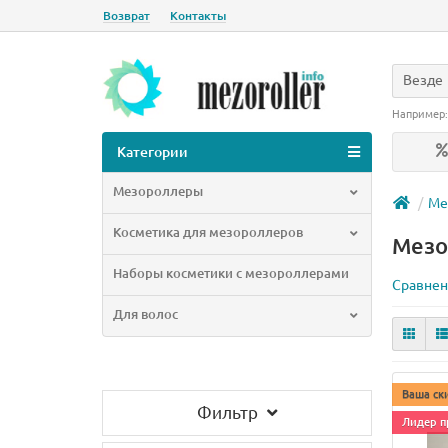
Возврат
Контакты
Везде
Например
Категории
Мезороллеры
Ме
Косметика для мезороллеров
Мезо
Наборы косметики с мезороллерами
Сравнен
Для волос
Ваша ск
Фильтр
Лидер п