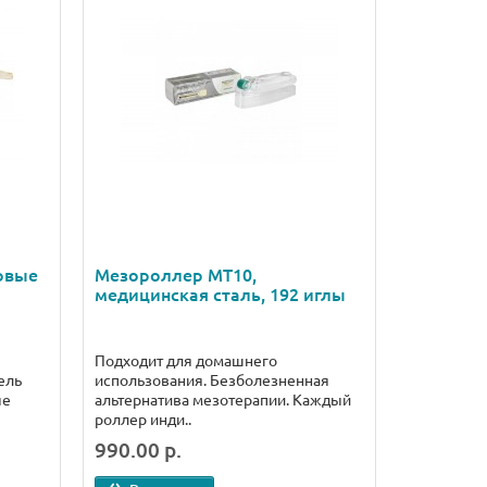
овые
Мезороллер MT10,
медицинская сталь, 192 иглы
Подходит для домашнего
ель
использования. Безболезненная
ые
альтернатива мезотерапии. Каждый
роллер инди..
990.00 р.