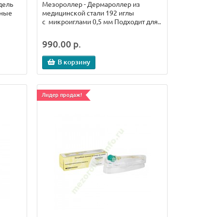
дель
Мезороллер - Дермароллер из
нные
медицинской стали 192 иглы
с микроиглами 0,5 мм Подходит для..
990.00 р.
В корзину
Лидер продаж!