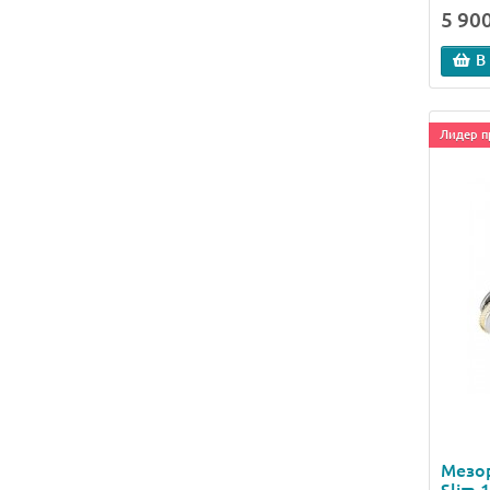
5 900
В
Лидер п
Мезо