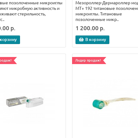
овые позолоченные микроиглы
Мезороллер-Дермароллер мо
яют микробную активность и
МТ+ 192 титановые позолоче
живают стерильность,
микроиглы. Титановые
с..
позолоченные микр..
.00 р.
1 200.00 р.
 корзину
В корзину
родаж!
Лидер продаж!