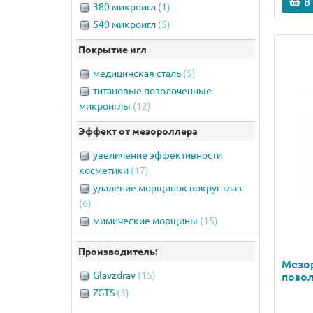
В
380 микроигл
(1)
540 микроигл
(5)
Покрытие игл
медицинская сталь
(5)
титановые позолоченные
микроиглы
(12)
Эффект от мезороллера
увеличение эффективности
косметики
(17)
удаление морщинок вокруг глаз
(6)
мимические морщины
(15)
отбеливание пигментных пятен
(2)
Производитель:
гиперпигментация
(11)
Мезо
регенерация кожи
(17)
Glavzdrav
(15)
позол
сужение пор
(13)
ZGTS
(3)
восстановление цвета, тургора и