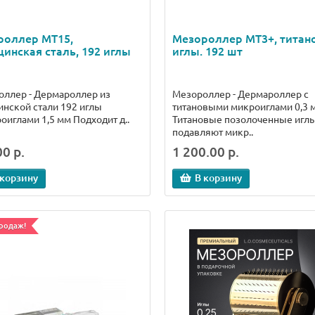
роллер MT15,
Мезороллер МТ3+, титан
инская сталь, 192 иглы
иглы. 192 шт
ллер - Дермароллер из
Мезороллер - Дермароллер с
нской стали 192 иглы
титановыми микроиглами 0,3 
оиглами 1,5 мм Подходит д..
Титановые позолоченные игл
подавляют микр..
0 р.
1 200.00 р.
 корзину
В корзину
родаж!