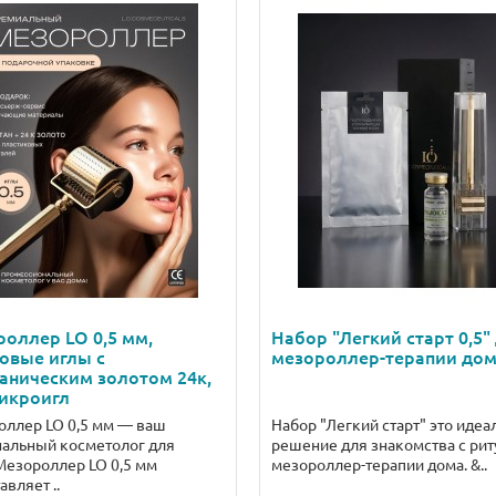
оллер LO 0,5 мм,
Набор "Легкий старт 0,5"
овые иглы с
мезороллер-терапии до
аническим золотом 24к,
икроигл
ллер LO 0,5 мм — ваш
Набор "Легкий старт" это идеа
нальный косметолог для
решение для знакомства с ри
Мезороллер LO 0,5 мм
мезороллер-терапии дома. &..
авляет ..