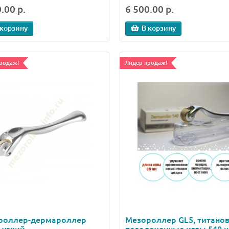
.00 р.
6 500.00 р.
 корзину
В корзину
родаж!
Лидер продаж!
роллер-дермароллер
Мезороллер GL5, титано