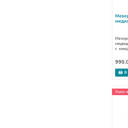
Мезо
медиц
Мезоро
медици
с микр
990.0
В
Лидер п