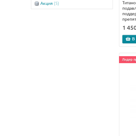
Титан
Акция
(5)
текстуры кожи
(6)
подавл
подтяжка овала лица, мезотерапия
поддер
(после 45 лет)
(11)
препят
улучшение тонуса, лифтинг
1 450
эффект
(11)
В
неровная поверхность кожи
(13)
активация роста волос
(6)
выпадение волос (алопеция)
(11)
Лидер п
коллоидные рубцы, постакне
(4)
растяжки (стрии)
(11)
лечение целлюлита
(9)
шрамы (глубокие хирургические,
ожоговые)
(4)