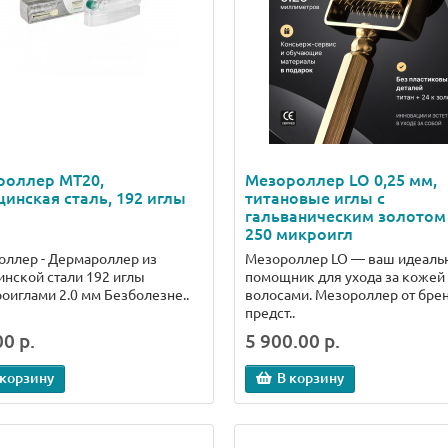
роллер MT20,
Мезороллер LO 0,25 мм,
инская сталь, 192 иглы
титановые иглы с
гальваническим золотом 
250 микроигл
ллер - Дермароллер из
Мезороллер LO — ваш идеаль
нской стали 192 иглы
помощник для ухода за кожей
оиглами 2.0 мм Безболезне..
волосами. Мезороллер от бре
предст..
0 р.
5 900.00 р.
 корзину
В корзину