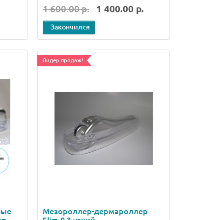
1 600.00 р.
1 400.00 р.
Закончился
Лидер продаж!
вые
Мезороллер-дермароллер