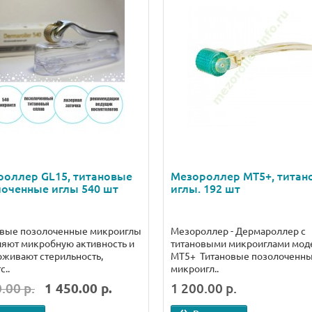
роллер GL15, титановые
Мезороллер МТ5+, титан
оченные иглы 540 шт
иглы. 192 шт
овые позолоченные микроиглы
Мезороллер - Дермароллер с
яют микробную активность и
титановыми микроиглами мод
живают стерильность,
МТ5+ Титановые позолоченн
с..
микроигл..
.00 р.
1 450.00 р.
1 200.00 р.