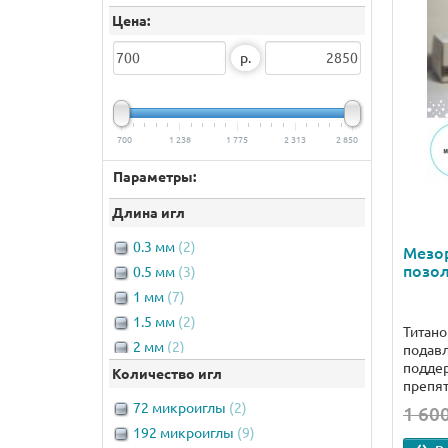
Цена:
р.
700
1 238
1 775
2 313
2 850
Параметры:
Длина игл
0.3 мм
(2)
Мезо
позол
0.5 мм
(3)
1 мм
(7)
1.5 мм
(2)
Титан
2 мм
(2)
подавл
поддер
Количество игл
препят
72 микроиглы
(2)
1 600
192 микроиглы
(9)