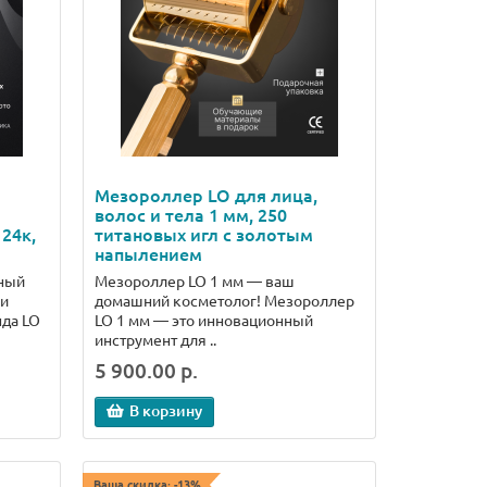
Мезороллер LO для лица,
волос и тела 1 мм, 250
24к,
титановых игл с золотым
напылением
ный
Мезороллер LO 1 мм — ваш
 и
домашний косметолог! Мезороллер
нда LO
LO 1 мм — это инновационный
инструмент для ..
5 900.00 р.
В корзину
Ваша скидка: -13%